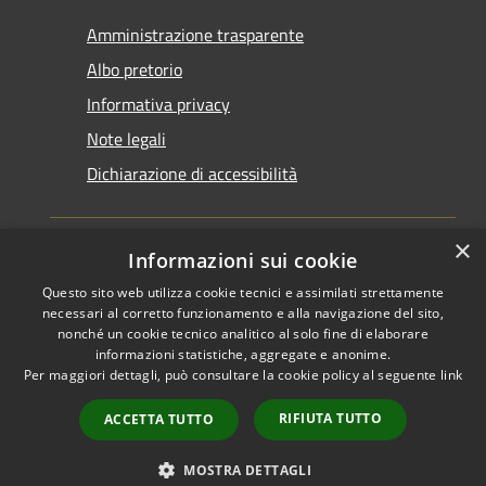
Amministrazione trasparente
Albo pretorio
Informativa privacy
Note legali
Dichiarazione di accessibilità
×
Informazioni sui cookie
Questo sito web utilizza cookie tecnici e assimilati strettamente
RSS
Copyright © 2026 • Comune di
necessari al corretto funzionamento e alla navigazione del sito,
Accessibilità
Santarcangelo di Romagna •
nonché un cookie tecnico analitico al solo fine di elaborare
informazioni statistiche, aggregate e anonime.
Privacy
Municipium
Powered by
•
Per maggiori dettagli, può consultare la cookie policy al seguente
link
Cookie
Accesso redazione
Mappa del sito
RIFIUTA TUTTO
ACCETTA TUTTO
FAQ
Piano di miglioramento
MOSTRA DETTAGLI