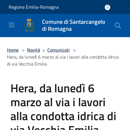
Salta al contenuto principale
Regione Emilia-Romagna
Comune di Santarcangelo
di Romagna
Home
>
Novità
>
Comunicati
>
Hera, da lunedì 6 marzo al via i lavori alla condotta idrica
di via Vecchia Emilia
Hera, da lunedì 6
marzo al via i lavori
alla condotta idrica di
via Vecchia Emilia