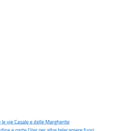
 le vie Casale e delle Margherite
dine e parte l’iter per altre telecamere fuori