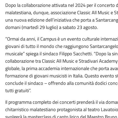
Dopo la collaborazione attivata nel 2024 per il concerto 
malatestiana, dunque, associazione Classic All Music e S
una nuova edizione dell’iniziativa che porta a Santarcang
domani (martedì 29 luglio) a sabato 23 agosto.
“Ormai da anni, il Campus è un evento culturale interna
giovani di tutto il mondo che raggiungono Santarcangelo
musicale” spiega il sindaco Filippo Sacchetti. “Dopo la sin
collaborazione tra Classic All Music e Stradivari Academy
globale, la prima accademia internazionale che porta avant
formazione di giovani musicisti in Italia. Questo evento 
conclude il sindaco – offrendo alla comunità dodici concer
tutti gratuiti”.
Il programma completo dei concerti prenderà il via domani 
chitarristico malatestiano protagonista al teatro Lavatoio
svolgerà la masterclass di canto lirico del Maestro Brun