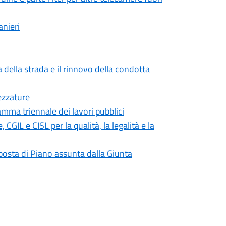
anieri
 della strada e il rinnovo della condotta
ezzature
mma triennale dei lavori pubblici
IL e CISL per la qualità, la legalità e la
roposta di Piano assunta dalla Giunta