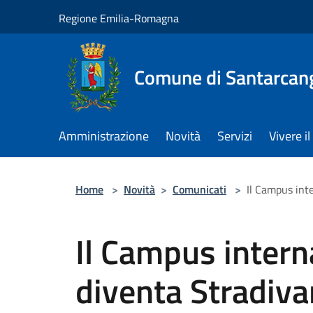
Salta al contenuto principale
Regione Emilia-Romagna
Comune di Santarcan
Amministrazione
Novità
Servizi
Vivere 
Home
>
Novità
>
Comunicati
>
Il Campus int
Il Campus intern
diventa Stradivar