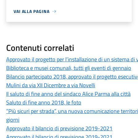
VAI ALLA PAGINA
Contenuti correlati
Approvato il progetto per l’installazione di un sistema di
Biblioteca e musei comunali, tutti gli eventi di gennaio
Bilancio partecipato 2018, approvato il progetto esecutiv
Mulini da via XII Dicembre a via Novelli
Il saluto di fine anno del sindaco Alice Parma alla città
Saluto di fine anno 2018, le foto
“Più sicuri per strada”, una nuova comunicazione territoria
giorni
Approvato il bilancio di previsione 2019-2021
Approvato il bilancio di previsione 2019-2021