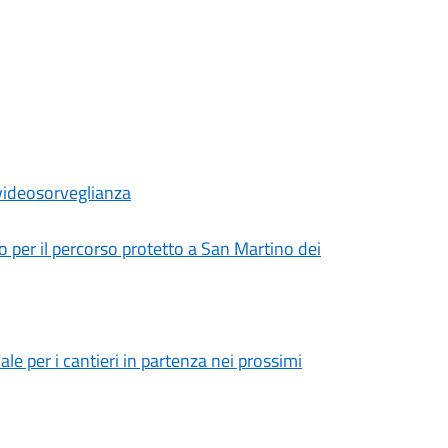
 videosorveglianza
o per il percorso protetto a San Martino dei
le per i cantieri in partenza nei prossimi