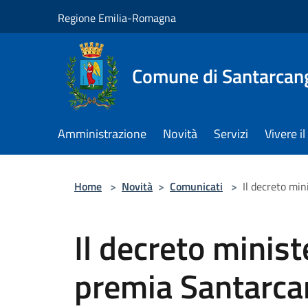
Salta al contenuto principale
Regione Emilia-Romagna
Comune di Santarcan
Amministrazione
Novità
Servizi
Vivere 
Home
>
Novità
>
Comunicati
>
Il decreto mi
Il decreto minis
premia Santarcan