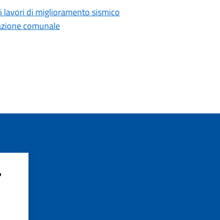
 i lavori di miglioramento sismico
razione comunale
?