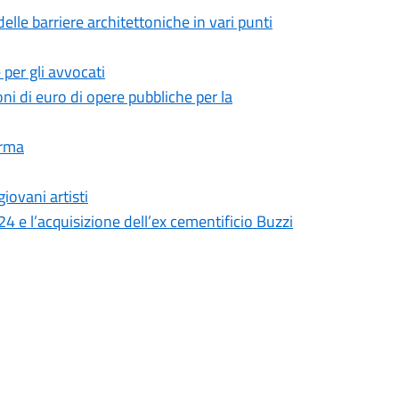
delle barriere architettoniche in vari punti
e per gli avvocati
oni di euro di opere pubbliche per la
arma
iovani artisti
24 e l’acquisizione dell’ex cementificio Buzzi