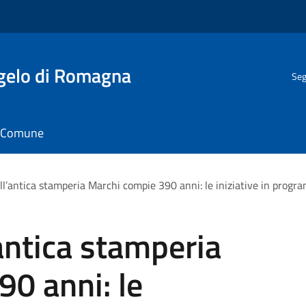
gelo di Romagna
Seg
il Comune
ll’antica stamperia Marchi compie 390 anni: le iniziative in progr
antica stamperia
0 anni: le