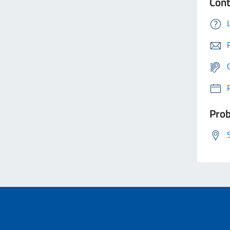
Cont
Prob