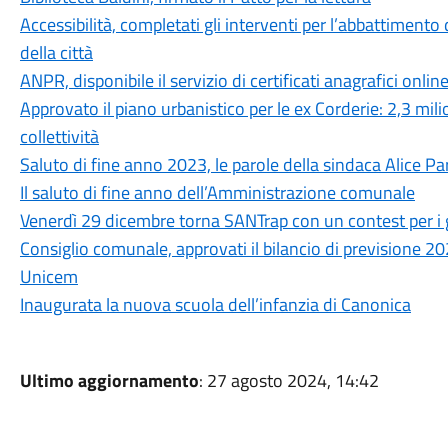
Accessibilità, completati gli interventi per l’abbattimento 
della città
ANPR, disponibile il servizio di certificati anagrafici onlin
Approvato il piano urbanistico per le ex Corderie: 2,3 mili
collettività
Saluto di fine anno 2023, le parole della sindaca Alice P
Il saluto di fine anno dell’Amministrazione comunale
Venerdì 29 dicembre torna SANTrap con un contest per i g
Consiglio comunale, approvati il bilancio di previsione 20
Unicem
Inaugurata la nuova scuola dell’infanzia di Canonica
Ultimo aggiornamento
: 27 agosto 2024, 14:42