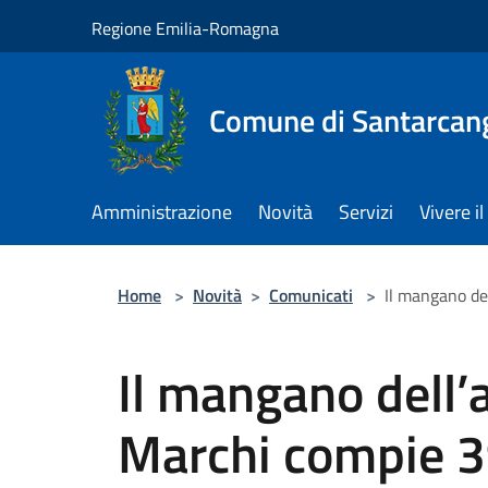
Salta al contenuto principale
Regione Emilia-Romagna
Comune di Santarcan
Amministrazione
Novità
Servizi
Vivere 
Home
>
Novità
>
Comunicati
>
Il mangano de
Il mangano dell’
Marchi compie 39