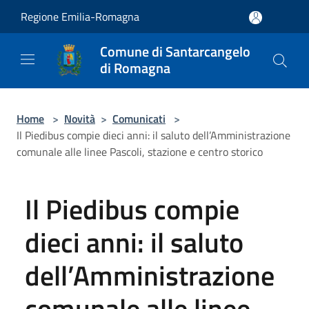
Salta al contenuto principale
Regione Emilia-Romagna
Comune di Santarcangelo
di Romagna
Home
>
Novità
>
Comunicati
>
Il Piedibus compie dieci anni: il saluto dell’Amministrazione
comunale alle linee Pascoli, stazione e centro storico
Il Piedibus compie
dieci anni: il saluto
dell’Amministrazione
comunale alle linee