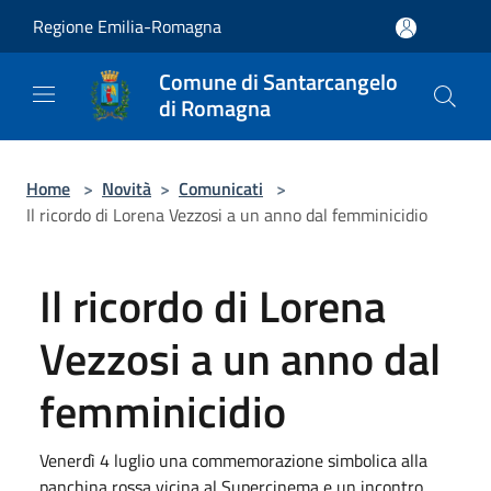
Salta al contenuto principale
Regione Emilia-Romagna
Comune di Santarcangelo
di Romagna
Home
>
Novità
>
Comunicati
>
Il ricordo di Lorena Vezzosi a un anno dal femminicidio
Il ricordo di Lorena
Vezzosi a un anno dal
femminicidio
Venerdì 4 luglio una commemorazione simbolica alla
panchina rossa vicina al Supercinema e un incontro