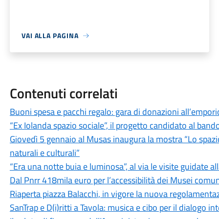
VAI ALLA PAGINA
Contenuti correlati
Buoni spesa e pacchi regalo: gara di donazioni all’empori
“Ex Iolanda spazio sociale”, il progetto candidato al band
Giovedì 5 gennaio al Musas inaugura la mostra “Lo spazio
naturali e culturali”
“Era una notte buia e luminosa”, al via le visite guidate al
Dal Pnrr 418mila euro per l’accessibilità dei Musei comun
Riaperta piazza Balacchi, in vigore la nuova regolamenta
SanTrap e D(i)ritti a Tavola: musica e cibo per il dialogo i