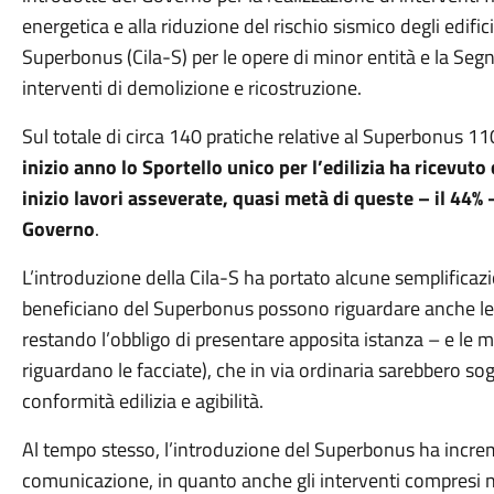
energetica e alla riduzione del rischio sismico degli edifi
Superbonus (Cila-S) per le opere di minor entità e la Segnal
interventi di demolizione e ricostruzione.
Sul totale di circa 140 pratiche relative al Superbonus 
inizio anno lo Sportello unico per l’edilizia ha ricev
inizio lavori asseverate, quasi metà di queste – il 44% –
Governo
.
L’introduzione della Cila-S ha portato alcune semplificazion
beneficiano del Superbonus possono riguardare anche le pa
restando l’obbligo di presentare apposita istanza – e le m
riguardano le facciate), che in via ordinaria sarebbero sog
conformità edilizia e agibilità.
Al tempo stesso, l’introduzione del Superbonus ha incre
comunicazione, in quanto anche gli interventi compresi nell