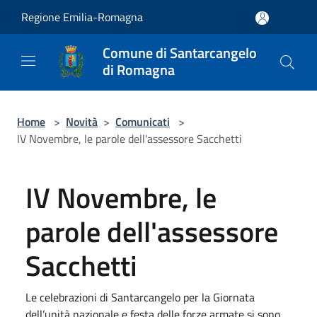
Salta al contenuto principale
Regione Emilia-Romagna
Comune di Santarcangelo
di Romagna
Home
>
Novità
>
Comunicati
>
IV Novembre, le parole dell'assessore Sacchetti
IV Novembre, le
parole dell'assessore
Sacchetti
Le celebrazioni di Santarcangelo per la Giornata
dell’unità nazionale e festa delle forze armate si sono