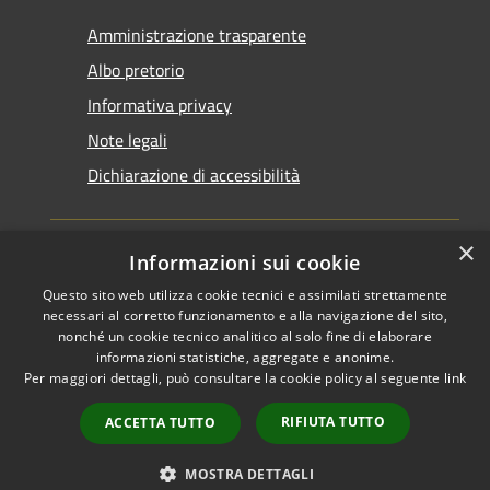
Amministrazione trasparente
Albo pretorio
Informativa privacy
Note legali
Dichiarazione di accessibilità
×
Informazioni sui cookie
Questo sito web utilizza cookie tecnici e assimilati strettamente
RSS
Copyright © 2026 • Comune di
necessari al corretto funzionamento e alla navigazione del sito,
Accessibilità
Santarcangelo di Romagna •
nonché un cookie tecnico analitico al solo fine di elaborare
informazioni statistiche, aggregate e anonime.
Privacy
Municipium
Powered by
•
Per maggiori dettagli, può consultare la cookie policy al seguente
link
Cookie
Accesso redazione
Mappa del sito
RIFIUTA TUTTO
ACCETTA TUTTO
FAQ
Piano di miglioramento
MOSTRA DETTAGLI