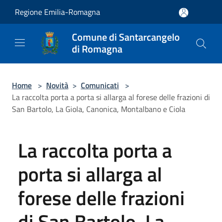
Salta al contenuto principale
Regione Emilia-Romagna
Comune di Santarcangelo
di Romagna
Home
>
Novità
>
Comunicati
>
La raccolta porta a porta si allarga al forese delle frazioni di
San Bartolo, La Giola, Canonica, Montalbano e Ciola
La raccolta porta a
porta si allarga al
forese delle frazioni
di San Bartolo, La