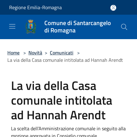
Salta al contenuto principale
Regione Emilia-Romagna
Comune di Santarcangelo
di Romagna
Home
>
Novità
>
Comunicati
>
La via della Casa comunale intitolata ad Hannah Arendt
La via della Casa
comunale intitolata
ad Hannah Arendt
La scelta dell’Amministrazione comunale in seguito alla
mozione approvata in Consiglio comunale