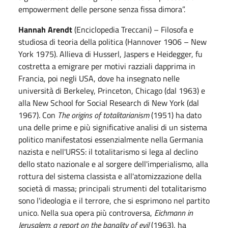
empowerment delle persone senza fissa dimora”.
Hannah Arendt
(Enciclopedia Treccani) – Filosofa e
studiosa di teoria della politica (Hannover 1906 – New
York 1975). Allieva di Husserl, Jaspers e Heidegger, fu
costretta a emigrare per motivi razziali dapprima in
Francia, poi negli USA, dove ha insegnato nelle
università di Berkeley, Princeton, Chicago (dal 1963) e
alla New School for Social Research di New York (dal
1967). Con
The origins of totalitarianism
(1951) ha dato
una delle prime e più significative analisi di un sistema
politico manifestatosi essenzialmente nella Germania
nazista e nell'URSS: il totalitarismo si lega al declino
dello stato nazionale e al sorgere dell'imperialismo, alla
rottura del sistema classista e all'atomizzazione della
società di massa; principali strumenti del totalitarismo
sono l'ideologia e il terrore, che si esprimono nel partito
unico. Nella sua opera più controversa,
Eichmann in
Jerusalem
:
a report on the banality of evil
(1963), ha