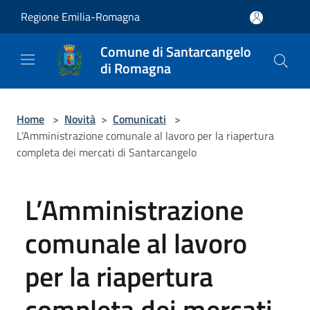
Salta al contenuto principale
Regione Emilia-Romagna
Comune di Santarcangelo
di Romagna
Home
>
Novità
>
Comunicati
>
L’Amministrazione comunale al lavoro per la riapertura
completa dei mercati di Santarcangelo
L’Amministrazione
comunale al lavoro
per la riapertura
completa dei mercati