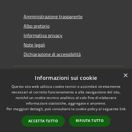
Amministrazione trasparente
Albo pretorio
Informativa privacy
Note legali
Dichiarazione di accessibilità
×
Informazioni sui cookie
Questo sito web utilizza cookie tecnici e assimilati strettamente
RSS
Copyright © 2026 • Comune di
necessari al corretto funzionamento e alla navigazione del sito,
Accessibilità
Santarcangelo di Romagna •
nonché un cookie tecnico analitico al solo fine di elaborare
informazioni statistiche, aggregate e anonime.
Privacy
Municipium
Powered by
•
Per maggiori dettagli, può consultare la cookie policy al seguente
link
Cookie
Accesso redazione
Mappa del sito
RIFIUTA TUTTO
ACCETTA TUTTO
FAQ