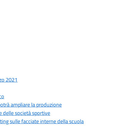
rzo 2021
co
 potrà ampliare la produzione
e delle società sportive
ing sulle facciate interne della scuola