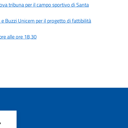
ova tribuna per il campo sportivo di Santa
e Buzzi Unicem per il progetto di fattibilità
re alle ore 18,30
?