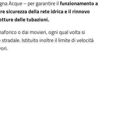
agna Acque – per garantire il
funzionamento a
 sicurezza della rete idrica e il rinnovo
otture delle tubazioni.
forico o dai movieri, ogni qual volta si
radale. Istituito inoltre il limite di velocità
ori.