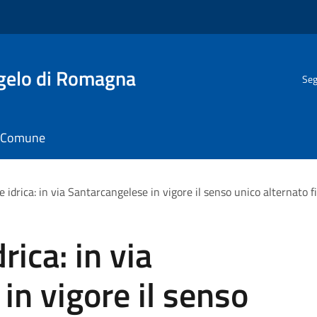
gelo di Romagna
Seg
il Comune
te idrica: in via Santarcangelese in vigore il senso unico alternato f
drica: in via
in vigore il senso