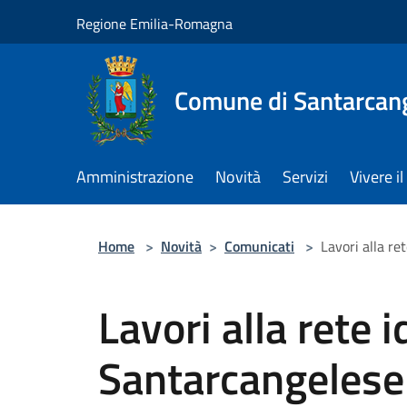
Salta al contenuto principale
Regione Emilia-Romagna
Comune di Santarcan
Amministrazione
Novità
Servizi
Vivere 
Home
>
Novità
>
Comunicati
>
Lavori alla re
Lavori alla rete i
Santarcangelese 