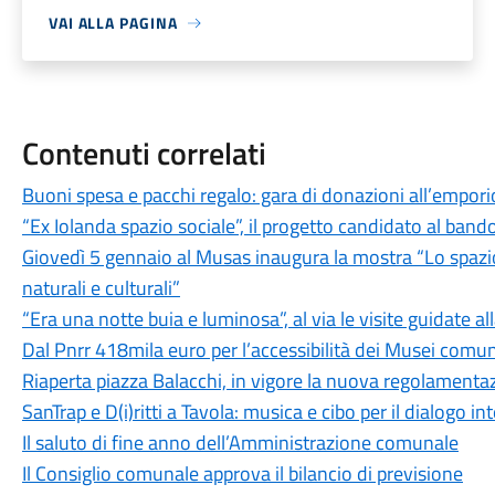
VAI ALLA PAGINA
Contenuti correlati
Buoni spesa e pacchi regalo: gara di donazioni all’empori
“Ex Iolanda spazio sociale”, il progetto candidato al band
Giovedì 5 gennaio al Musas inaugura la mostra “Lo spazio
naturali e culturali”
“Era una notte buia e luminosa”, al via le visite guidate al
Dal Pnrr 418mila euro per l’accessibilità dei Musei comun
Riaperta piazza Balacchi, in vigore la nuova regolamenta
SanTrap e D(i)ritti a Tavola: musica e cibo per il dialogo i
Il saluto di fine anno dell’Amministrazione comunale
Il Consiglio comunale approva il bilancio di previsione