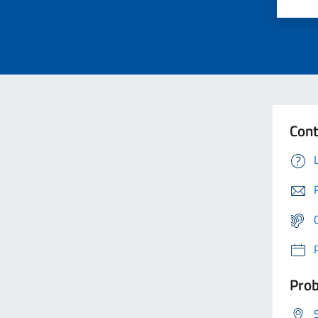
Cont
Prob