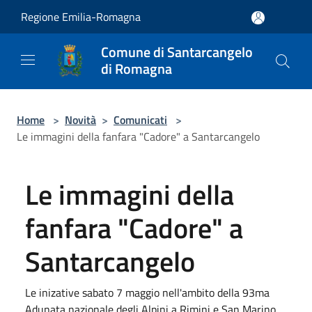
Salta al contenuto principale
Regione Emilia-Romagna
Comune di Santarcangelo
di Romagna
Home
>
Novità
>
Comunicati
>
Le immagini della fanfara "Cadore" a Santarcangelo
Le immagini della
fanfara "Cadore" a
Santarcangelo
Le inizative sabato 7 maggio nell'ambito della 93ma
Adunata nazionale degli Alpini a Rimini e San Marino