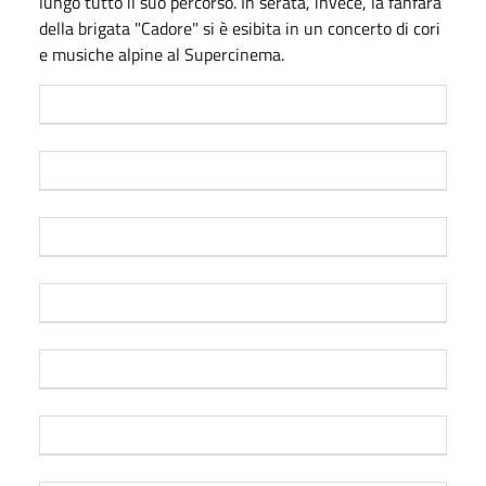
lungo tutto il suo percorso. In serata, invece, la fanfara
della brigata "Cadore" si è esibita in un concerto di cori
e musiche alpine al Supercinema.