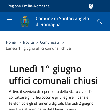
Salta al contenuto principale
Regione Emilia-Romagna
Comune di Santarcangelo
di Romagna
Home
>
Novità
>
Comunicati
>
Lunedì 1° giugno uffici comunali chiusi
Lunedì 1° giugno
uffici comunali chiusi
Attivo il servizio di reperibilità dello Stato civile. Per
contattare gli uffici occorre privilegiare il canale
telefonico e gli strumenti digitali. Martedì 2 giugno
apertura straordinaria del Musas (previo