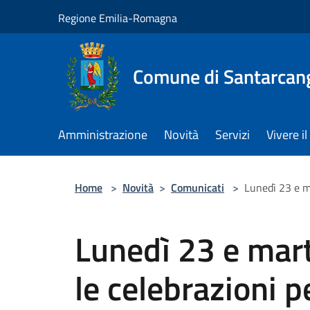
Salta al contenuto principale
Regione Emilia-Romagna
Comune di Santarcan
Amministrazione
Novità
Servizi
Vivere 
Home
>
Novità
>
Comunicati
>
Lunedì 23 e m
Lunedì 23 e mar
le celebrazioni p