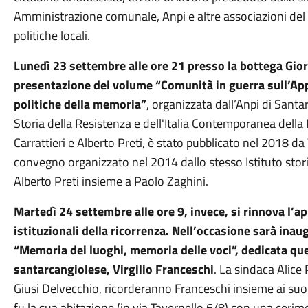
Amministrazione comunale, Anpi e altre associazioni del te
politiche locali.
Lunedì 23 settembre alle ore 21 presso la bottega Gior
presentazione del volume “Comunità in guerra sull’Appe
politiche della memoria”
, organizzata dall’Anpi di Santa
Storia della Resistenza e dell'Italia Contemporanea della 
Carrattieri e Alberto Preti, è stato pubblicato nel 2018 d
convegno organizzato nel 2014 dallo stesso Istituto stori
Alberto Preti insieme a Paolo Zaghini.
Martedì 24 settembre alle ore 9, invece, si rinnova l’
istituzionali della ricorrenza. Nell’occasione sarà ina
“Memoria dei luoghi, memoria delle voci”, dedicata que
santarcangiolese, Virgilio Franceschi
. La sindaca Alice 
Giusi Delvecchio, ricorderanno Franceschi insieme ai suoi 
fu la sua abitazione (in via Tavernello 6/8) con una cerimo