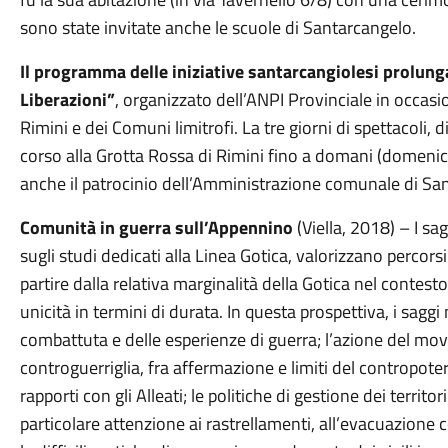
sono state invitate anche le scuole di Santarcangelo.
Il programma delle iniziative santarcangiolesi prolung
Liberazioni”
, organizzato dell’ANPI Provinciale in occasi
Rimini e dei Comuni limitrofi. La tre giorni di spettacoli, d
corso alla Grotta Rossa di Rimini fino a domani (domenica 
anche il patrocinio dell’Amministrazione comunale di Sa
Comunità in guerra sull’Appennino
(Viella, 2018) – I sa
sugli studi dedicati alla Linea Gotica, valorizzano percorsi 
partire dalla relativa marginalità della Gotica nel contes
unicità in termini di durata. In questa prospettiva, i sagg
combattuta e delle esperienze di guerra; l’azione del mov
controguerriglia, fra affermazione e limiti del contropotere
rapporti con gli Alleati; le politiche di gestione dei territ
particolare attenzione ai rastrellamenti, all’evacuazione co