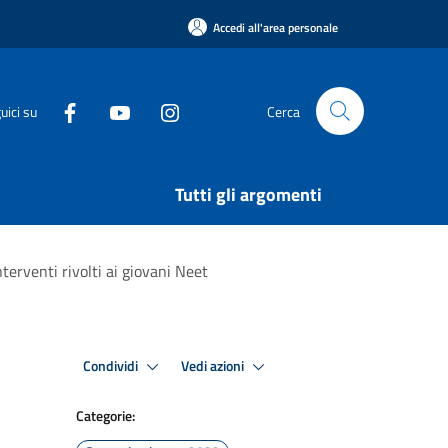
Accedi all'area personale
uici su
Cerca
Tutti gli argomenti
erventi rivolti ai giovani Neet
Condividi
Vedi azioni
Categorie: