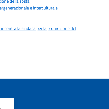
zione della sosta
ntergenerazionale e interculturale
 incontra la sindaca per la promozione del