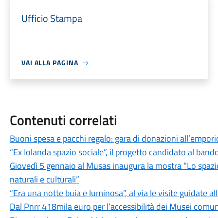
Ufficio Stampa
VAI ALLA PAGINA
Contenuti correlati
Buoni spesa e pacchi regalo: gara di donazioni all’empori
“Ex Iolanda spazio sociale”, il progetto candidato al band
Giovedì 5 gennaio al Musas inaugura la mostra “Lo spazio
naturali e culturali”
“Era una notte buia e luminosa”, al via le visite guidate al
Dal Pnrr 418mila euro per l’accessibilità dei Musei comun