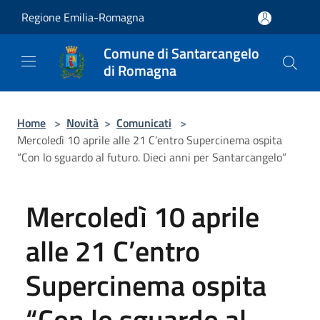
Salta al contenuto principale
Regione Emilia-Romagna
Comune di Santarcangelo
di Romagna
Home
>
Novità
>
Comunicati
>
Mercoledì 10 aprile alle 21 C’entro Supercinema ospita
“Con lo sguardo al futuro. Dieci anni per Santarcangelo”
Mercoledì 10 aprile
alle 21 C’entro
Supercinema ospita
“Con lo sguardo al