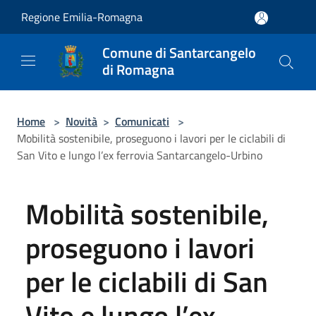
Salta al contenuto principale
Regione Emilia-Romagna
Comune di Santarcangelo
di Romagna
Home
>
Novità
>
Comunicati
>
Mobilità sostenibile, proseguono i lavori per le ciclabili di
San Vito e lungo l’ex ferrovia Santarcangelo-Urbino
Mobilità sostenibile,
proseguono i lavori
per le ciclabili di San
Vito e lungo l’ex