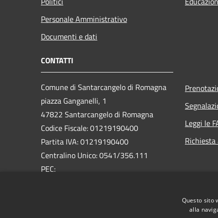
Politici
Educazion
Personale Amministrativo
Documenti e dati
CONTATTI
Comune di Santarcangelo di Romagna
Prenotaz
piazza Ganganelli, 1
Segnalazi
47822 Santarcangelo di Romagna
Leggi le 
Codice Fiscale: 01219190400
Richiesta
Partita IVA: 01219190400
Centralino Unico: 0541/356.111
PEC:
pec@pec.comune.santarcangelo.rn.it
Questo sito 
alla navig