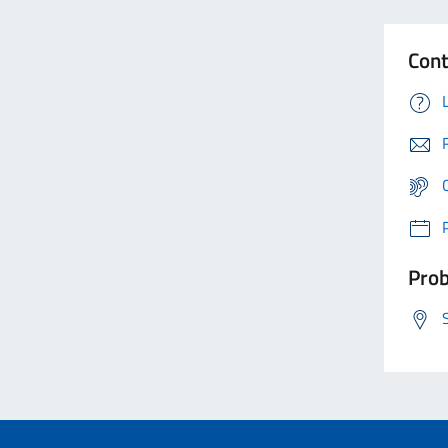
Cont
Prob