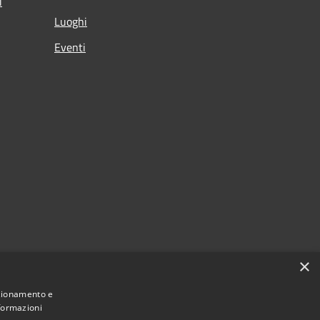
i
Luoghi
Eventi
×
nzionamento e
nformazioni