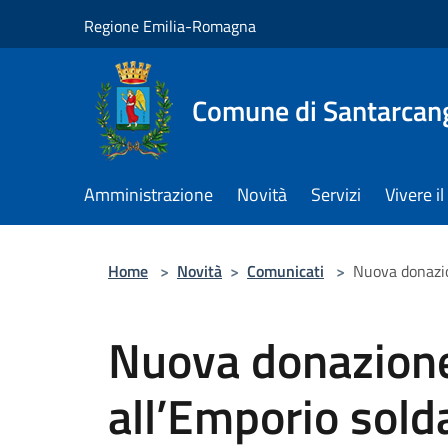
Salta al contenuto principale
Regione Emilia-Romagna
Comune di Santarcan
Amministrazione
Novità
Servizi
Vivere 
Home
>
Novità
>
Comunicati
>
Nuova donazio
Nuova donazione
all’Emporio sold