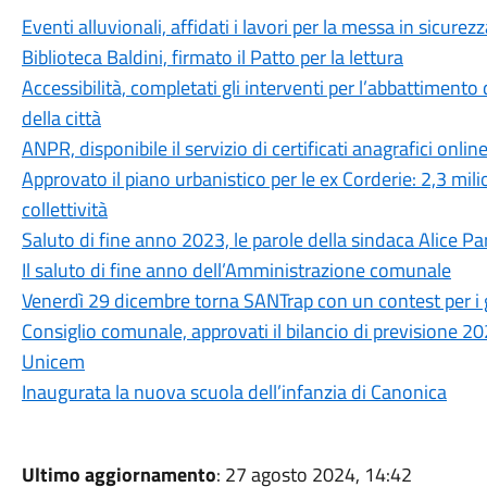
Eventi alluvionali, affidati i lavori per la messa in sicure
Biblioteca Baldini, firmato il Patto per la lettura
Accessibilità, completati gli interventi per l’abbattimento 
della città
ANPR, disponibile il servizio di certificati anagrafici onlin
Approvato il piano urbanistico per le ex Corderie: 2,3 mili
collettività
Saluto di fine anno 2023, le parole della sindaca Alice P
Il saluto di fine anno dell’Amministrazione comunale
Venerdì 29 dicembre torna SANTrap con un contest per i g
Consiglio comunale, approvati il bilancio di previsione 20
Unicem
Inaugurata la nuova scuola dell’infanzia di Canonica
Ultimo aggiornamento
: 27 agosto 2024, 14:42