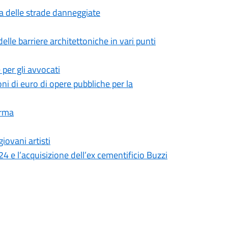
zza delle strade danneggiate
delle barriere architettoniche in vari punti
e per gli avvocati
oni di euro di opere pubbliche per la
arma
iovani artisti
24 e l’acquisizione dell’ex cementificio Buzzi