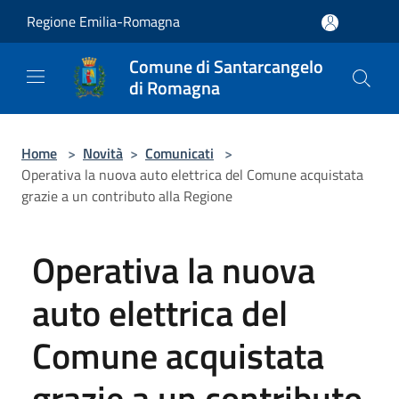
Salta al contenuto principale
Regione Emilia-Romagna
Comune di Santarcangelo
di Romagna
Home
>
Novità
>
Comunicati
>
Operativa la nuova auto elettrica del Comune acquistata
grazie a un contributo alla Regione
Operativa la nuova
auto elettrica del
Comune acquistata
grazie a un contributo