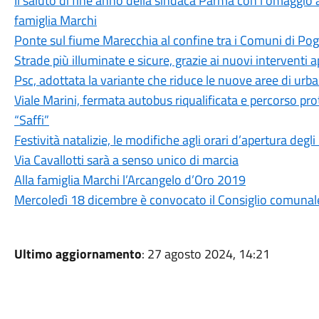
Il saluto di fine anno della sindaca Parma con l’omaggio a
famiglia Marchi
Ponte sul fiume Marecchia al confine tra i Comuni di Pog
Strade più illuminate e sicure, grazie ai nuovi interventi
Psc, adottata la variante che riduce le nuove aree di urb
Viale Marini, fermata autobus riqualificata e percorso pro
“Saffi”
Festività natalizie, le modifiche agli orari d’apertura degli
Via Cavallotti sarà a senso unico di marcia
Alla famiglia Marchi l’Arcangelo d’Oro 2019
Mercoledì 18 dicembre è convocato il Consiglio comunal
Ultimo aggiornamento
: 27 agosto 2024, 14:21