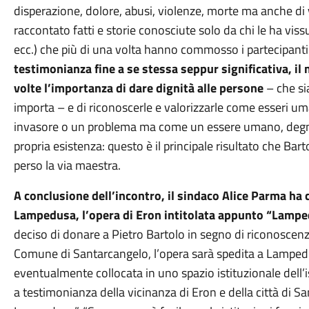
disperazione, dolore, abusi, violenze, morte ma anche di
raccontato fatti e storie conosciute solo da chi le ha viss
ecc.) che più di una volta hanno commosso i partecipanti
testimonianza fine a se stessa seppur significativa, il 
volte l’importanza di dare dignità alle persone
– che sia
importa – e di riconoscerle e valorizzarle come esseri u
invasore o un problema ma come un essere umano, degno di
propria esistenza: questo è il principale risultato che Bart
perso la via maestra.
A conclusione dell’incontro, il sindaco Alice Parma ha 
Lampedusa, l’opera di Eron intitolata appunto “Lam
deciso di donare a Pietro Bartolo in segno di riconoscenz
Comune di Santarcangelo, l’opera sarà spedita a Lampedu
eventualmente collocata in uno spazio istituzionale dell’
a testimonianza della vicinanza di Eron e della città di Sa