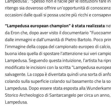
Lampedusa”. “Spesso non è facile per le istituzioni fare in
ritengo sia doveroso offrire un’opportunità di conoscenz
occasioni dalle quali si possa uscire più ricchi e consapevo
“Lampedusa european champion” è stata realizzata
nel
da Eron che, dopo aver visto il documentario “Fuocoammar
dalle immagini e dall’umanità di Pietro Bartolo. Poco p
l’immagine della coppa del campionato europeo di calcio
buona idea quella di spostare l’attenzione sui veri campion
Lampedusa. Seguendo questa intuizione, l’artista ha ripr
modificato le incisioni con la scritta “Lampedusa europ
salvagente. La coppa è diventata quindi una sorta di anfor
colando sulla superficie colando sul basamento che la sorr
Lampedusa. Dopo essere stata esposta alla Wunderkamm
Storico Archeologico di Santarcangelo per circa un anno, l
Lampedusa.