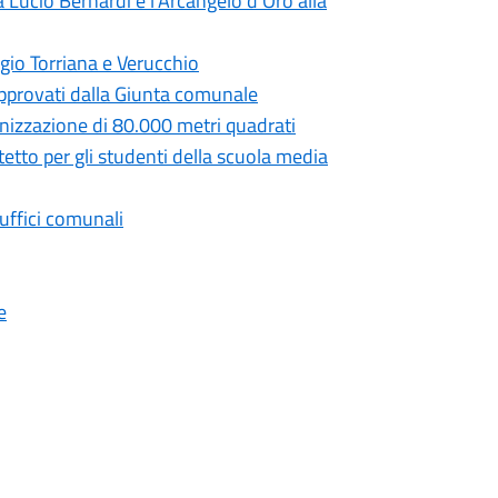
 Lucio Bernardi e l’Arcangelo d’Oro alla
gio Torriana e Verucchio
 approvati dalla Giunta comunale
anizzazione di 80.000 metri quadrati
tetto per gli studenti della scuola media
 uffici comunali
e