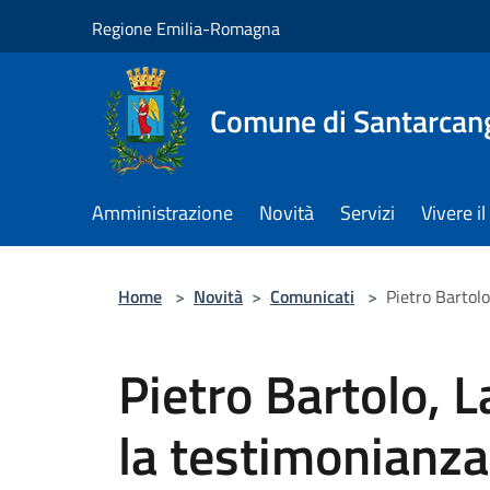
Salta al contenuto principale
Regione Emilia-Romagna
Comune di Santarcan
Amministrazione
Novità
Servizi
Vivere 
Home
>
Novità
>
Comunicati
>
Pietro Bartol
Pietro Bartolo, 
la testimonianza