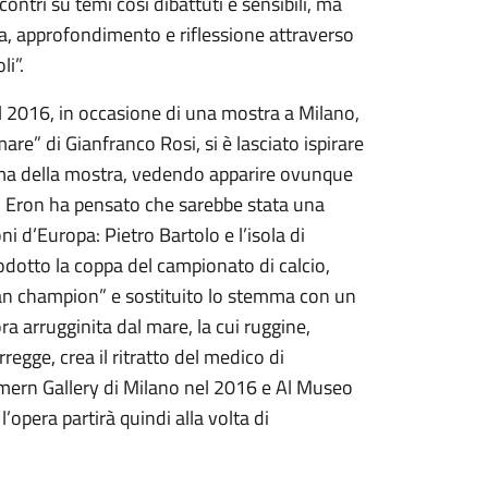
contri su temi così dibattuti e sensibili, ma
a, approfondimento e riflessione attraverso
li”.
 2016, in occasione di una mostra a Milano,
e” di Gianfranco Rosi, si è lasciato ispirare
rima della mostra, vedendo apparire ovunque
, Eron ha pensato che sarebbe stata una
i d’Europa: Pietro Bartolo e l’isola di
odotto la coppa del campionato di calcio,
ean champion” e sostituito lo stemma con un
a arrugginita dal mare, la cui ruggine,
egge, crea il ritratto del medico di
ern Gallery di Milano nel 2016 e Al Museo
’opera partirà quindi alla volta di