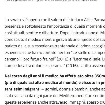
La serata si è aperta con il saluto del sindaco Alice Parm
presenza e sottolineato l’importanza di questi momenti 
così attuali, sentite e dibattute. Dopo l’introduzione di 
conosciuto il medico mentre girava alcune riprese del suo 
parlato della sua esperienza trentennale di prima accog
esperienza che ha raccontato nei libri “Le stelle di Lamped
cercano il loro futuro fra noi” (2018) e “Lacrime di sale. 
Lampedusa fra dolore e speranza” (2016), scritto assieme 
Nel corso degli anni il medico ha effettuato oltre 350m
(più di qualsiasi altro medico al mondo) e vissuto in p
tantissimi migrant
i – uomini, donne e bambini anche app
isola siciliana da ogni parte del Mediterraneo. Con senti
queste esperienze anche attraverso immagini, spesso cru