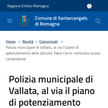
Salta al contenuto principale
Regione Emilia-Romagna
Comune di Santarcangelo
di Romagna
Home
>
Novità
>
Comunicati
>
Polizia municipale di Vallata, al via il piano di
potenziamento delle attività. Fabio Cenni nominato nuovo
comandante
Polizia municipale di
Vallata, al via il piano
di potenziamento