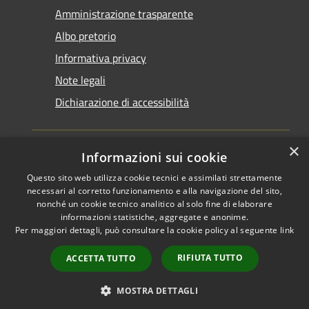
Amministrazione trasparente
Albo pretorio
Informativa privacy
Note legali
Dichiarazione di accessibilità
×
Informazioni sui cookie
Questo sito web utilizza cookie tecnici e assimilati strettamente
RSS
Copyright © 2026 • Comune di
necessari al corretto funzionamento e alla navigazione del sito,
Accessibilità
Santarcangelo di Romagna •
nonché un cookie tecnico analitico al solo fine di elaborare
informazioni statistiche, aggregate e anonime.
Privacy
Municipium
Powered by
•
Per maggiori dettagli, può consultare la cookie policy al seguente
link
Cookie
Accesso redazione
Mappa del sito
RIFIUTA TUTTO
ACCETTA TUTTO
FAQ
Piano di miglioramento
MOSTRA DETTAGLI