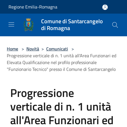
Salta al contenuto principale
Regione Emilia-Romagna
Comune di Santarcangelo
di Romagna
Home
>
Novità
>
Comunicati
>
Progressione verticale di n. 1 unità all'Area Funzionari ed
Elevata Qualificazione nel profilo professionale
"Funzionario Tecnico" presso il Comune di Santarcangelo
Progressione
verticale di n. 1 unità
all'Area Funzionari ed