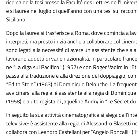
ricerca della tesi presso la Faculté des Lettres de l'Universi
e si laurea nel luglio di quell'anno con una tesi sui racco
Siciliano.
Dopo la laurea si trasferisce a Roma, dove comincia a la
interpreti, ma presto inizia anche a collaborare col cinema 
sono legati alla necessità di avere un assistente che sia a
lavorano addetti di varie nazionalità, in particolare fran
ne “La diga sul Pacifico” (1957) e con Roger Vadim in “E
passa alla traduzione e alla direzione del doppiaggio, c
“Edith Stein” (1963) di Dominique Delouche. La frequentaz
avvicinarsi alla regia: è assistente alla regia di Dominiqu
(1958) e aiuto regista di Jaqueline Audry in “Le Secret du
In seguito la sua attività cinematografica si slega dall'inte
televisive: è assistente alla regia di Alessandro Blasetti n
collabora con Leandro Castellani per “Angelo Roncalli” (1