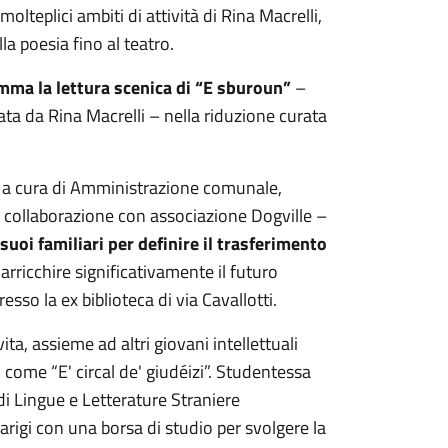
molteplici ambiti di attività di Rina Macrelli,
la poesia fino al teatro.
mma la lettura scenica di “E sburoun”
–
zata da Rina Macrelli – nella riduzione curata
one a cura di Amministrazione comunale,
n collaborazione con associazione Dogville –
i suoi familiari per definire il trasferimento
arricchire significativamente il futuro
sso la ex biblioteca di via Cavallotti.
ta, assieme ad altri giovani intellettuali
 come “E' circal de' giudéizi”. Studentessa
i Lingue e Letterature Straniere
Parigi con una borsa di studio per svolgere la