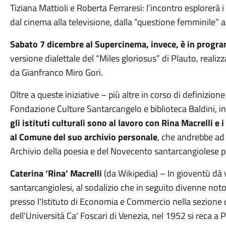
Tiziana Mattioli e Roberta Ferraresi: l’incontro esplorerà i 
dal cinema alla televisione, dalla “questione femminile” al
Sabato 7 dicembre al Supercinema, invece, è in progra
versione dialettale del “Miles gloriosus” di Plauto, realiz
da Gianfranco Miro Gori.
Oltre a queste iniziative – più altre in corso di definizi
Fondazione Culture Santarcangelo e biblioteca Baldini, i
gli istituti culturali sono al lavoro con Rina Macrelli e 
al Comune del suo archivio personale
, che andrebbe ad 
Archivio della poesia e del Novecento santarcangiolese pre
Caterina ‘Rina’ Macrelli
(da Wikipedia) – In gioventù dà vi
santarcangiolesi, al sodalizio che in seguito divenne noto
presso l'Istituto di Economia e Commercio nella sezione d
dell'Università Ca' Foscari di Venezia, nel 1952 si reca a 