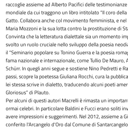
raccoglie assieme ad Alberto Pacifici delle testimonianze
mondiale da cui traggono un libro intitolato “Il coro dell
Gatto. Collabora anche col movimento femminista, e nel 
Maria Mozzoni e la sua lotta contro la prostituzione di Sta
Convinta che la letteratura dialettale sia un momento i
svolto un ruolo cruciale nello sviluppo della poesia neod
il “Seminario popolare su Tonino Guerra e la poesia romag
fama nazionale e internazionale, come Tullio De Mauro, 
Schürr. In quegli anni segue e sostiene Nino Pedretti e R
passi, scopre la poetessa Giuliana Rocchi, cura la pubblica
lei stessa scrive in dialetto, traducendo alcuni poeti amer
Gloriosus” di Plauto.
Per alcuni di questi autori Macrelli è rimasta un import
ormai celebri. In particolare Baldini e Fucci erano soliti 
avere impressioni e suggerimenti. Nel 2012, assieme a Gian
conferito l'Arcangelo d'Oro dal Comune di Santarcangel