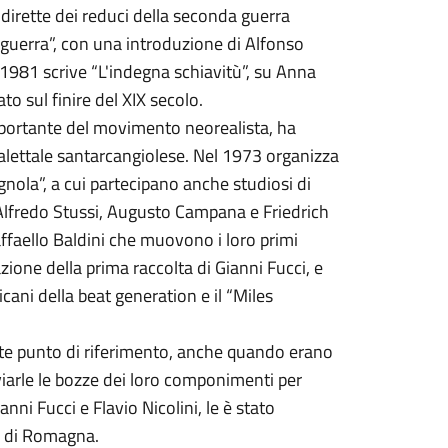
 dirette dei reduci della seconda guerra
a guerra”, con una introduzione di Alfonso
1981 scrive “L'indegna schiavitù”, su Anna
to sul finire del XIX secolo.
mportante del movimento neorealista, ha
ialettale santarcangiolese. Nel 1973 organizza
nola”, a cui partecipano anche studiosi di
Alfredo Stussi, Augusto Campana e Friedrich
affaello Baldini che muovono i loro primi
zione della prima raccolta di Gianni Fucci, e
icani della beat generation e il “Miles
ante punto di riferimento, anche quando erano
inviarle le bozze dei loro componimenti per
ni Fucci e Flavio Nicolini, le è stato
o di Romagna.