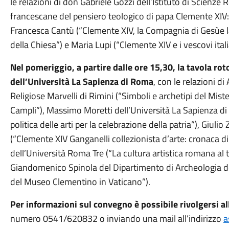
le relazioni di don Gabriele Gozzi dell’Istituto di Scienze R
francescane del pensiero teologico di papa Clemente XIV:
Francesca Cantù (“Clemente XIV, la Compagnia di Gesùe la
della Chiesa”) e Maria Lupi (“Clemente XIV e i vescovi ital
Nel pomeriggio, a partire dalle ore 15,30, la tavola ro
dell’Università La Sapienza di Roma
, con le relazioni d
Religiose Marvelli di Rimini (“Simboli e archetipi del Mis
Campli”), Massimo Moretti dell’Università La Sapienza di
politica delle arti per la celebrazione della patria”), Giuli
(“Clemente XIV Ganganelli collezionista d’arte: cronaca di
dell’Università Roma Tre (“La cultura artistica romana al
Giandomenico Spinola del Dipartimento di Archeologia de
del Museo Clementino in Vaticano”).
Per informazioni sul convegno è possibile rivolgersi al
numero 0541/620832 o inviando una mail all’indirizzo
a