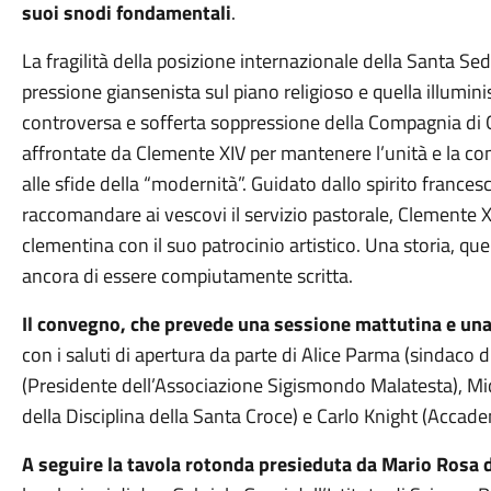
suoi snodi fondamentali
.
La fragilità della posizione internazionale della Santa S
pressione giansenista sul piano religioso e quella illuminis
controversa e sofferta soppressione della Compagnia di G
affrontate da Clemente XIV per mantenere l’unità e la co
alle sfide della “modernità”. Guidato dallo spirito frances
raccomandare ai vescovi il servizio pastorale, Clemente 
clementina con il suo patrocinio artistico. Una storia, que
ancora di essere compiutamente scritta.
Il convegno, che prevede una sessione mattutina e una 
con i saluti di apertura da parte di Alice Parma (sindaco
(Presidente dell’Associazione Sigismondo Malatesta), 
della Disciplina della Santa Croce) e Carlo Knight (Accad
A seguire la tavola rotonda presieduta da Mario Rosa 