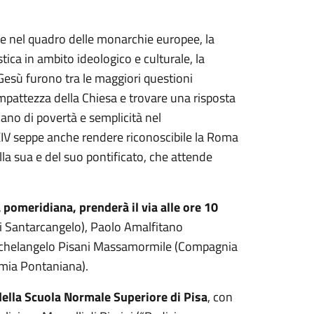
ede nel quadro delle monarchie europee, la
tica in ambito ideologico e culturale, la
esù furono tra le maggiori questioni
mpattezza della Chiesa e trovare una risposta
cano di povertà e semplicità nel
XIV seppe anche rendere riconoscibile la Roma
lla sua e del suo pontificato, che attende
pomeridiana, prenderà il via alle ore 10
 di Santarcangelo), Paolo Amalfitano
Michelangelo Pisani Massamormile (Compagnia
emia Pontaniana).
della Scuola Normale Superiore di Pisa
, con