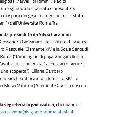
eligiose Marvelli di Rimini (“Radici
 uno sguardo tra passato e presente”),
 diaspora dei gesuiti americaninello Stato
iani”) dell’Università Roma Tre.
tonda presieduta da Silvia Carandini
i Alessandro Giovanardi dell’Istituto di Scienze
tero Pasquale. Clemente XIV e la Scala Santa di
 Roma (“L'immagine di papa Ganganelli e la
o Zavatta dell’Università Ca’ Foscari di Venezia
 una scoperta”), Liliana Barroero
 tempodel pontificato di Clemente XIV”) e
i Musei Vaticani (“Clemente XIV e la nascita
la segreteria organizzativa
, chiamando il
ssociazione@sigismondomalatesta.it
.