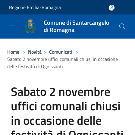
Salta al contenuto principale
Regione Emilia-Romagna
Comune di Santarcangelo
di Romagna
Home
>
Novità
>
Comunicati
>
Sabato 2 novembre uffici comunali chiusi in occasione
delle festività di Ognissanti
Sabato 2 novembre
uffici comunali chiusi
in occasione delle
festività di Ognissanti