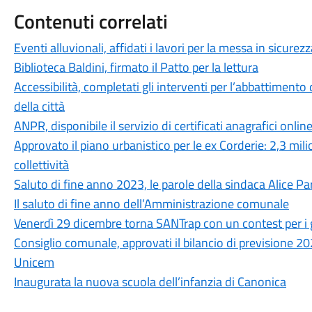
Contenuti correlati
Eventi alluvionali, affidati i lavori per la messa in sicure
Biblioteca Baldini, firmato il Patto per la lettura
Accessibilità, completati gli interventi per l’abbattimento 
della città
ANPR, disponibile il servizio di certificati anagrafici onlin
Approvato il piano urbanistico per le ex Corderie: 2,3 mili
collettività
Saluto di fine anno 2023, le parole della sindaca Alice P
Il saluto di fine anno dell’Amministrazione comunale
Venerdì 29 dicembre torna SANTrap con un contest per i g
Consiglio comunale, approvati il bilancio di previsione 20
Unicem
Inaugurata la nuova scuola dell’infanzia di Canonica