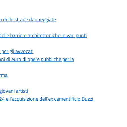
zza delle strade danneggiate
delle barriere architettoniche in vari punti
e per gli avvocati
oni di euro di opere pubbliche per la
arma
iovani artisti
24 e l’acquisizione dell’ex cementificio Buzzi