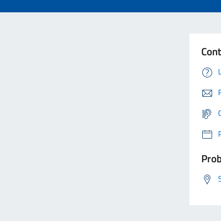
Cont
Prob