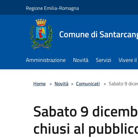
Salta al contenuto principale
Regione Emilia-Romagna
Comune di Santarcan
Amministrazione
Novità
Servizi
Vivere 
Home
>
Novità
>
Comunicati
>
Sabato 9 dicem
Sabato 9 dicembr
chiusi al pubblic