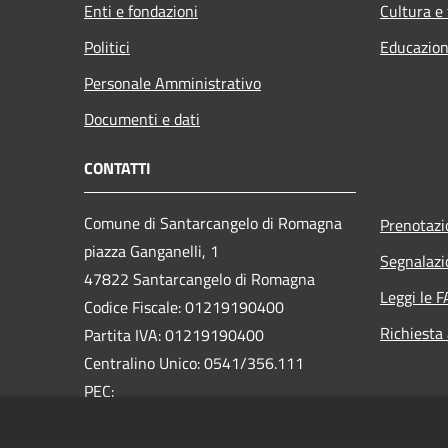
Enti e fondazioni
Cultura e
Politici
Educazion
Personale Amministrativo
Documenti e dati
CONTATTI
Comune di Santarcangelo di Romagna
Prenotaz
piazza Ganganelli, 1
Segnalazi
47822 Santarcangelo di Romagna
Leggi le 
Codice Fiscale: 01219190400
Richiesta
Partita IVA: 01219190400
Centralino Unico: 0541/356.111
PEC:
pec@pec.comune.santarcangelo.rn.it