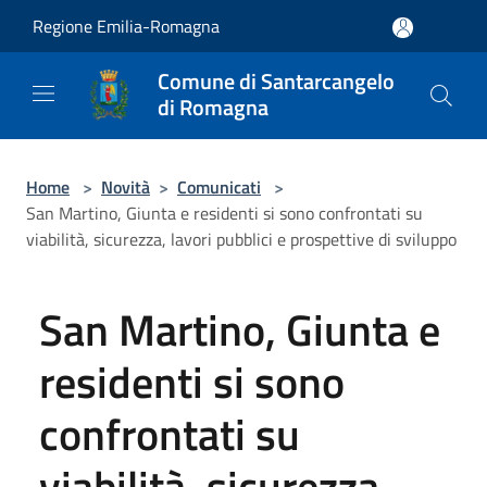
Salta al contenuto principale
Regione Emilia-Romagna
Comune di Santarcangelo
di Romagna
Home
>
Novità
>
Comunicati
>
San Martino, Giunta e residenti si sono confrontati su
viabilità, sicurezza, lavori pubblici e prospettive di sviluppo
San Martino, Giunta e
residenti si sono
confrontati su
viabilità, sicurezza,