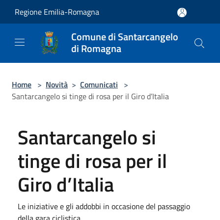
Salta al contenuto principale
Regione Emilia-Romagna
Comune di Santarcangelo
di Romagna
Home
>
Novità
>
Comunicati
>
Santarcangelo si tinge di rosa per il Giro d’Italia
Santarcangelo si
tinge di rosa per il
Giro d’Italia
Le iniziative e gli addobbi in occasione del passaggio
della gara ciclistica