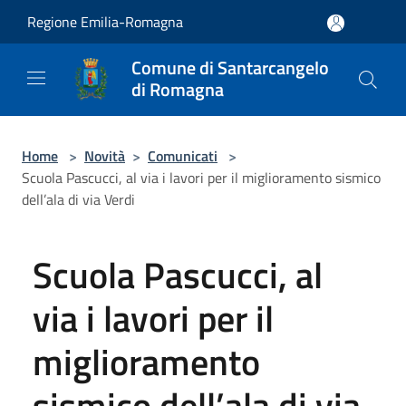
Salta al contenuto principale
Regione Emilia-Romagna
Comune di Santarcangelo
di Romagna
Home
>
Novità
>
Comunicati
>
Scuola Pascucci, al via i lavori per il miglioramento sismico
dell’ala di via Verdi
Scuola Pascucci, al
via i lavori per il
miglioramento
sismico dell’ala di via