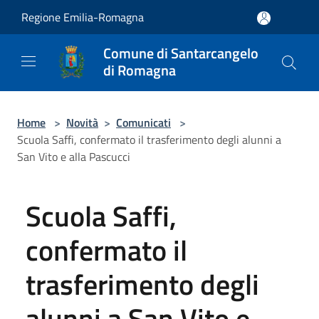
Salta al contenuto principale
Regione Emilia-Romagna
Comune di Santarcangelo
di Romagna
Home
>
Novità
>
Comunicati
>
Scuola Saffi, confermato il trasferimento degli alunni a
San Vito e alla Pascucci
Scuola Saffi,
confermato il
trasferimento degli
alunni a San Vito e