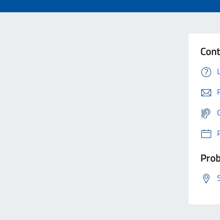
Cont
Prob