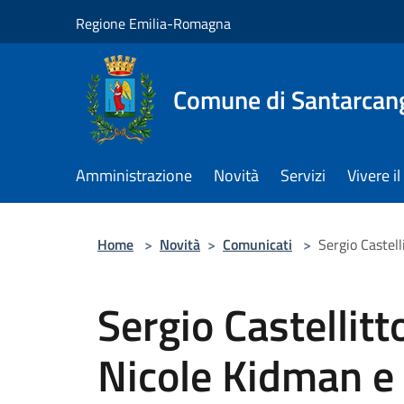
Salta al contenuto principale
Regione Emilia-Romagna
Comune di Santarcan
Amministrazione
Novità
Servizi
Vivere 
Home
>
Novità
>
Comunicati
>
Sergio Castell
Sergio Castellitt
Nicole Kidman e 