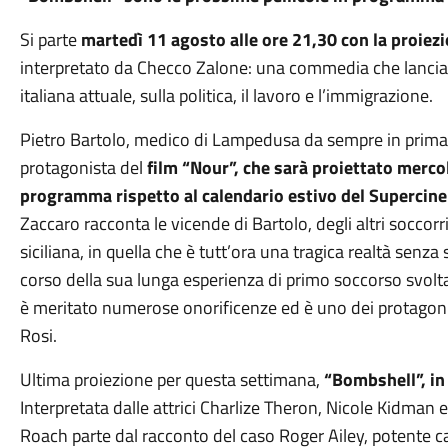
Si parte
martedì 11 agosto alle ore 21,30 con la proiezio
interpretato da Checco Zalone: una commedia che lancia pe
italiana attuale, sulla politica, il lavoro e l’immigrazione.
Pietro Bartolo, medico di Lampedusa da sempre in prima li
protagonista del
film “Nour”, che sarà proiettato merco
programma rispetto al calendario estivo del Supercin
Zaccaro racconta le vicende di Bartolo, degli altri soccorr
siciliana, in quella che è tutt’ora una tragica realtà sen
corso della sua lunga esperienza di primo soccorso svolta 
è meritato numerose onorificenze ed è uno dei protagon
Rosi.
Ultima proiezione per questa settimana,
“Bombshell”, in
Interpretata dalle attrici Charlize Theron, Nicole Kidman e
Roach parte dal racconto del caso Roger Ailey, potente 