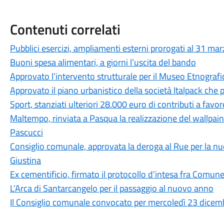
Contenuti correlati
Pubblici esercizi, ampliamenti esterni prorogati al 31 ma
Buoni spesa alimentari, a giorni l’uscita del bando
Approvato l’intervento strutturale per il Museo Etnografi
Approvato il piano urbanistico della società Italpack che
Sport, stanziati ulteriori 28.000 euro di contributi a favor
Maltempo, rinviata a Pasqua la realizzazione del wallpaint
Pascucci
Consiglio comunale, approvata la deroga al Rue per la nu
Giustina
Ex cementificio, firmato il protocollo d’intesa fra Comune 
L’Arca di Santarcangelo per il passaggio al nuovo anno
Il Consiglio comunale convocato per mercoledì 23 dicemb