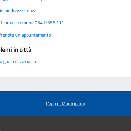
Richiedi Assistenza
Chiama il comune 0541/356.111
Prenota un appuntamento
lemi in città
Segnala disservizio
L'app di Municipium