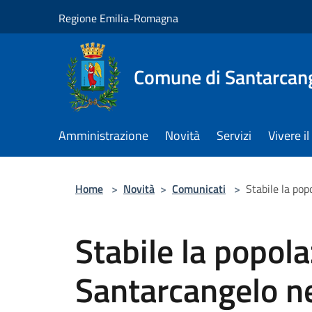
Salta al contenuto principale
Regione Emilia-Romagna
Comune di Santarcan
Amministrazione
Novità
Servizi
Vivere 
Home
>
Novità
>
Comunicati
>
Stabile la po
Stabile la popola
Santarcangelo n