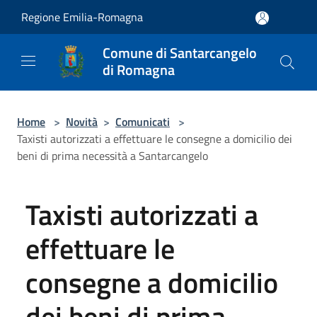
Salta al contenuto principale
Regione Emilia-Romagna
Comune di Santarcangelo
di Romagna
Home
>
Novità
>
Comunicati
>
Taxisti autorizzati a effettuare le consegne a domicilio dei
beni di prima necessità a Santarcangelo
Taxisti autorizzati a
effettuare le
consegne a domicilio
dei beni di prima