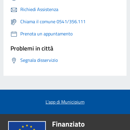
Richiedi Assistenza
Chiama il comune 0541/356.111
Prenota un appuntamento
Problemi in città
Segnala disservizio
L'app di Municipium