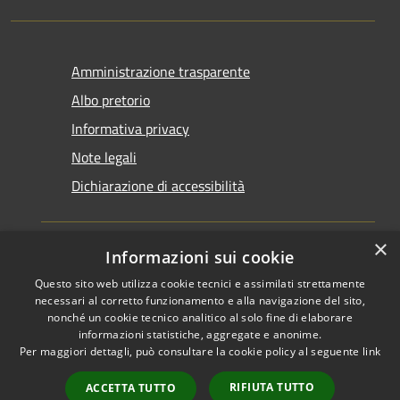
Amministrazione trasparente
Albo pretorio
Informativa privacy
Note legali
Dichiarazione di accessibilità
×
Informazioni sui cookie
Questo sito web utilizza cookie tecnici e assimilati strettamente
RSS
Copyright © 2026 • Comune di
necessari al corretto funzionamento e alla navigazione del sito,
Accessibilità
Santarcangelo di Romagna •
nonché un cookie tecnico analitico al solo fine di elaborare
informazioni statistiche, aggregate e anonime.
Privacy
Municipium
Powered by
•
Per maggiori dettagli, può consultare la cookie policy al seguente
link
Cookie
Accesso redazione
Mappa del sito
RIFIUTA TUTTO
ACCETTA TUTTO