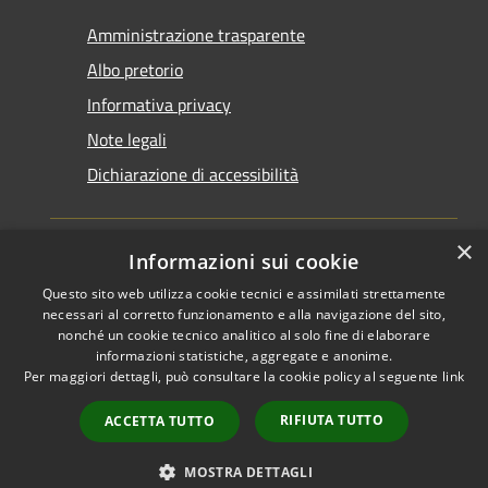
Amministrazione trasparente
Albo pretorio
Informativa privacy
Note legali
Dichiarazione di accessibilità
×
Informazioni sui cookie
Questo sito web utilizza cookie tecnici e assimilati strettamente
RSS
Copyright © 2026 • Comune di
necessari al corretto funzionamento e alla navigazione del sito,
Accessibilità
Santarcangelo di Romagna •
nonché un cookie tecnico analitico al solo fine di elaborare
informazioni statistiche, aggregate e anonime.
Privacy
Municipium
Powered by
•
Per maggiori dettagli, può consultare la cookie policy al seguente
link
Cookie
Accesso redazione
Mappa del sito
RIFIUTA TUTTO
ACCETTA TUTTO
FAQ
Piano di miglioramento
MOSTRA DETTAGLI