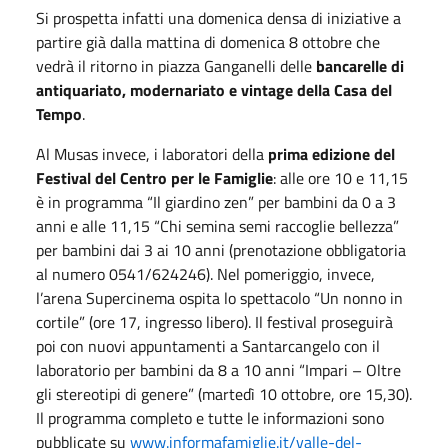
Si prospetta infatti una domenica densa di iniziative a
partire già dalla mattina di domenica 8 ottobre che
vedrà il ritorno in piazza Ganganelli delle
bancarelle di
antiquariato, modernariato e vintage della Casa del
Tempo
.
Al Musas invece, i laboratori della
prima edizione del
Festival del Centro per le Famiglie
: alle ore 10 e 11,15
è in programma “Il giardino zen” per bambini da 0 a 3
anni e alle 11,15 “Chi semina semi raccoglie bellezza”
per bambini dai 3 ai 10 anni (prenotazione obbligatoria
al numero 0541/624246). Nel pomeriggio, invece,
l’arena Supercinema ospita lo spettacolo “Un nonno in
cortile” (ore 17, ingresso libero). Il festival proseguirà
poi con nuovi appuntamenti a Santarcangelo con il
laboratorio per bambini da 8 a 10 anni “Impari – Oltre
gli stereotipi di genere” (martedì 10 ottobre, ore 15,30).
Il programma completo e tutte le informazioni sono
pubblicate su
www.informafamiglie.it/valle-del-