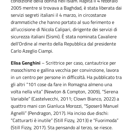
condizione della donna nell’Islam. Rapita il 4 febbraio
2005 mentre si trovava a Baghdad, è stata liberata dai
servizi segreti italiani il 4 marzo, in circostanze
drammatiche che hanno portato al suo ferimento e
all’uccisione di Nicola Calipari, dirigente dei servizi di
sicurezza italiani (Sismi). È stata nominata Cavaliere
dell’Ordine al merito della Repubblica dal presidente
Carlo Azeglio Ciampi.
Elisa Genghini
– Scrittrice per caso, cantautrice per
masochismo e gallina vecchia per convinzione, lavora
in un centro per persone in difficoltà. Ha pubblicato tra
gli altri “101 cose da fare in Romagna almeno una
volta nella vita” (Newton & Compton, 2009), “Serena
Variabile” (Castelvecchi, 2011; Clown Bianco, 2022) a
quattro mani con Gianluca Morozzi, “Sposerò Manuel
Agnelli” (Pendragon, 2017). Ha inciso due dischi:
“Catturarti è inutile” (Still Fizzy, 2013) e “Fuorimoda”
(Still Fizzy, 2017). Sta pensando al terzo, se riesce.