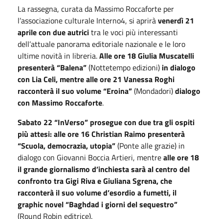
La rassegna, curata da Massimo Roccaforte per
l’associazione culturale Interno4, si aprirà
venerdì 21
aprile con due autrici
tra le voci più interessanti
dell’attuale panorama editoriale nazionale e le loro
ultime novità in libreria.
Alle ore 18 Giulia Muscatelli
presenterà “Balena”
(Nottetempo edizioni)
in dialogo
con Lia Celi, mentre alle ore 21 Vanessa Roghi
racconterà il suo volume “Eroina”
(Mondadori)
dialogo
con Massimo Roccaforte
.
Sabato 22 “InVerso” prosegue con due tra gli ospiti
più attesi: alle ore 16 Christian Raimo presenterà
“Scuola, democrazia, utopia”
(Ponte alle grazie) in
dialogo con Giovanni Boccia Artieri, mentre
alle ore 18
il grande giornalismo d’inchiesta sarà al centro del
confronto tra Gigi Riva e Giuliana Sgrena, che
racconterà il suo volume d’esordio a fumetti, il
graphic novel “Baghdad i giorni del sequestro”
(Round Robin editrice).