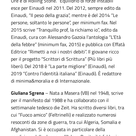
Ore e di Rolling Stone. “Equilibrio di forze instabili”
esce per Einaudi nel 2011. Del 2012, sempre edito da
Einaudi, “Il peso della grazia”, mentre è del 2014 “Le
persone, soltanto le persone”, per minimum fax. Nel
2015 scrive “Tranquillo prof, la richiamo io”, edito da
Einaudi, cura con Alessandro Gazoia l'antologia “L'Età
della febbre” (minimum fax, 2015) e pubblica con Effatà
Editrice “Rimetti a noi i nostri debiti”. Il giovane ricco
per il progetto “Scrittori di Scrittura” (Più libri più
liberi). Del 2018 è “La parte migliore” (Einaudi), nel
2019 “Contro l'identità italiana” (Einaudi). È redattore
di minima&moralia e di Internazionale.
Giuliana Sgrena
– Nata a Masera (VB) nel 1948, scrive
per il manifesto dal 1988 e ha collaborato con il
settimanale tedesco die Zeit. Ha scritto diversi libri, tra
cui “Fuoco amico” (Feltrinelli) e realizzato numerosi
resoconti da zone di guerra, tra cui Algeria, Somalia e
Afghanistan. Si è occupata in particolare della