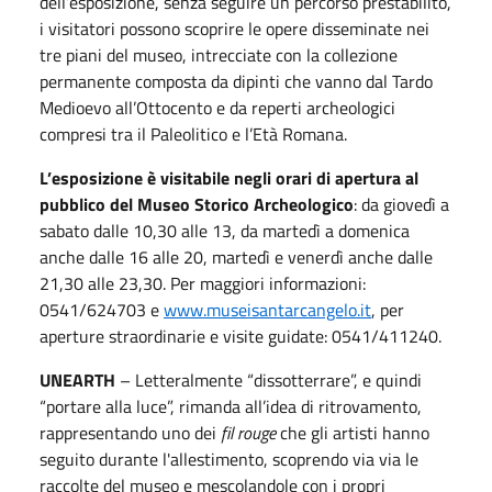
dell’esposizione, senza seguire un percorso prestabilito,
i visitatori possono scoprire le opere disseminate nei
tre piani del museo, intrecciate con la collezione
permanente composta da dipinti che vanno dal Tardo
Medioevo all’Ottocento e da reperti archeologici
compresi tra il Paleolitico e l’Età Romana.
L’esposizione è visitabile negli orari di apertura al
pubblico del Museo Storico Archeologico
: da giovedì a
sabato dalle 10,30 alle 13, da martedì a domenica
anche dalle 16 alle 20, martedì e venerdì anche dalle
21,30 alle 23,30. Per maggiori informazioni:
0541/624703 e
www.museisantarcangelo.it
, per
aperture straordinarie e visite guidate: 0541/411240.
UNEARTH
– Letteralmente “dissotterrare”, e quindi
“portare alla luce”, rimanda all’idea di ritrovamento,
rappresentando uno dei
fil rouge
che gli artisti hanno
seguito durante l'allestimento, scoprendo via via le
raccolte del museo e mescolandole con i propri