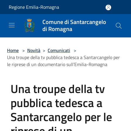
Salta al contenuto principale
Regione Emilia-Romagna
Comune di Santarcangelo
di Romagna
Home
>
Novità
>
Comunicati
>
Una troupe della tv pubblica tedesca a Santarcangelo per
le riprese di un documentario sull’Emilia-Romagna
Una troupe della tv
pubblica tedesca a
Santarcangelo per le
riprese di un