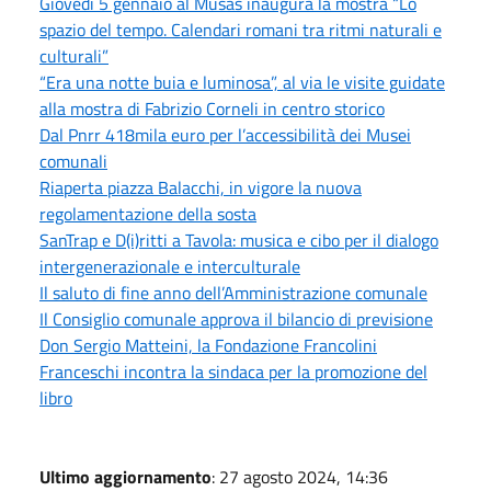
Giovedì 5 gennaio al Musas inaugura la mostra “Lo
spazio del tempo. Calendari romani tra ritmi naturali e
culturali”
“Era una notte buia e luminosa”, al via le visite guidate
alla mostra di Fabrizio Corneli in centro storico
Dal Pnrr 418mila euro per l’accessibilità dei Musei
comunali
Riaperta piazza Balacchi, in vigore la nuova
regolamentazione della sosta
SanTrap e D(i)ritti a Tavola: musica e cibo per il dialogo
intergenerazionale e interculturale
Il saluto di fine anno dell’Amministrazione comunale
Il Consiglio comunale approva il bilancio di previsione
Don Sergio Matteini, la Fondazione Francolini
Franceschi incontra la sindaca per la promozione del
libro
Ultimo aggiornamento
: 27 agosto 2024, 14:36