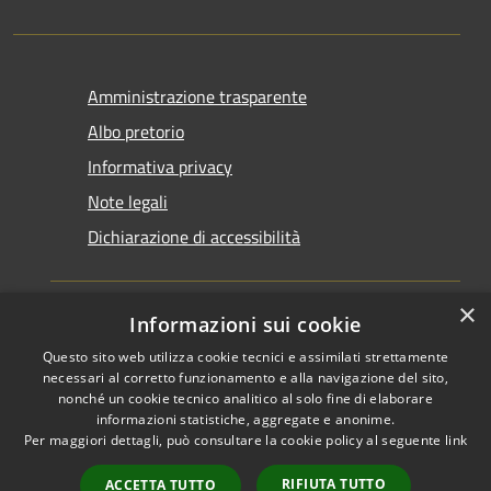
Amministrazione trasparente
Albo pretorio
Informativa privacy
Note legali
Dichiarazione di accessibilità
×
Informazioni sui cookie
Questo sito web utilizza cookie tecnici e assimilati strettamente
RSS
Copyright © 2026 • Comune di
necessari al corretto funzionamento e alla navigazione del sito,
Accessibilità
Santarcangelo di Romagna •
nonché un cookie tecnico analitico al solo fine di elaborare
informazioni statistiche, aggregate e anonime.
Privacy
Municipium
Powered by
•
Per maggiori dettagli, può consultare la cookie policy al seguente
link
Cookie
Accesso redazione
Mappa del sito
RIFIUTA TUTTO
ACCETTA TUTTO