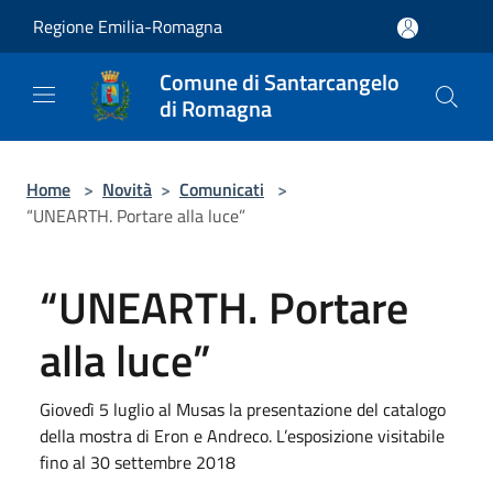
Salta al contenuto principale
Regione Emilia-Romagna
Comune di Santarcangelo
di Romagna
Home
>
Novità
>
Comunicati
>
“UNEARTH. Portare alla luce”
“UNEARTH. Portare
alla luce”
Giovedì 5 luglio al Musas la presentazione del catalogo
della mostra di Eron e Andreco. L’esposizione visitabile
fino al 30 settembre 2018