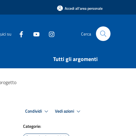
Accedi all'area personale
uici su
Cerca
Tutti gli argomenti
 progetto
Condividi
Vedi azioni
Categorie: