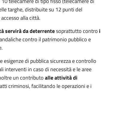
i 10 telecamere di tipo fisso (telecamere di
lle targhe, distribuite su 12 punti del
 accesso alla città.
ttà servirà da deterrente
soprattutto contro
i
vandaliche contro il patrimonio pubblico e
e.
e esigenze di pubblica sicurezza e controllo
i interventi in caso di necessità e le aree
noltre un contributo
alle attività di
ti criminosi, facilitando le operazioni e i