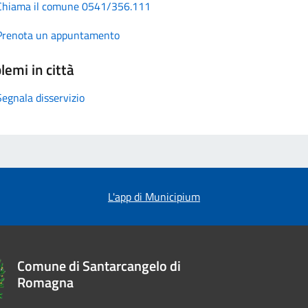
Chiama il comune 0541/356.111
Prenota un appuntamento
lemi in città
Segnala disservizio
L'app di Municipium
Comune di Santarcangelo di
Romagna