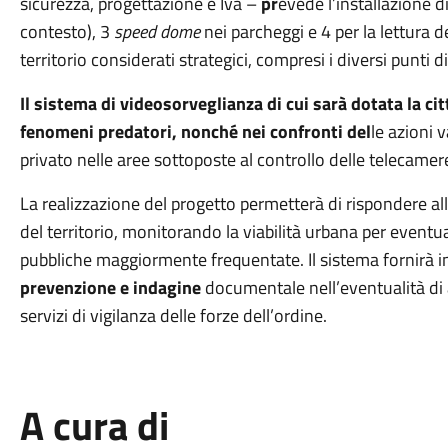
sicurezza, progettazione e Iva –
pr
evede l’installazione d
contesto), 3
speed dome
nei parcheggi e 4 per la lettura de
territorio considerati strategici, compresi i diversi punti di
Il sistema di videosorveglianza di cui sarà dotata la ci
fenomeni predatori, nonché nei confronti del
le azioni 
privato nelle aree sottoposte al controllo delle telecamer
La realizzazione del progetto permetterà di rispondere all
del territorio, monitorando la viabilità urbana per eventual
pubbliche maggiormente frequentate. Il sistema fornirà i
prevenzione e indagine
documentale nell’eventualità di at
servizi di vigilanza delle forze dell’ordine.
A cura di