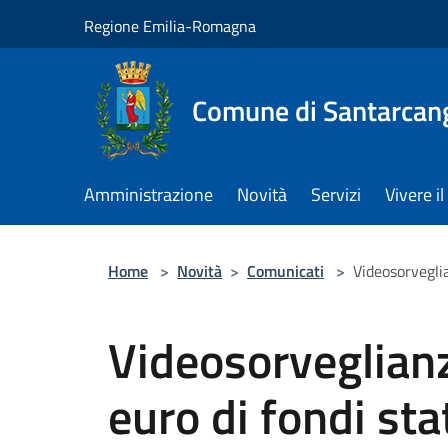
Salta al contenuto principale
Regione Emilia-Romagna
Comune di Santarcan
Amministrazione
Novità
Servizi
Vivere 
Home
>
Novità
>
Comunicati
>
Videosorveglia
Videosorveglianz
euro di fondi stat