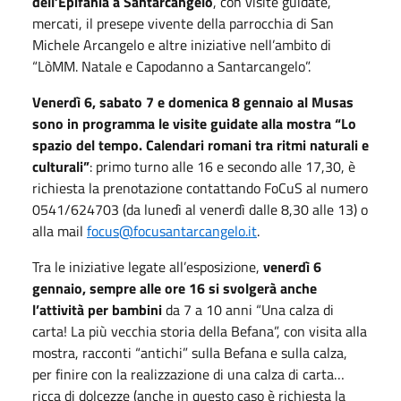
dell’Epifania a Santarcangelo
, con visite guidate,
mercati, il presepe vivente della parrocchia di San
Michele Arcangelo e altre iniziative nell’ambito di
“LòMM. Natale e Capodanno a Santarcangelo”.
Venerdì 6, sabato 7 e domenica 8 gennaio al Musas
sono in programma le visite guidate alla mostra “Lo
spazio del tempo. Calendari romani tra ritmi naturali e
culturali”
: primo turno alle 16 e secondo alle 17,30, è
richiesta la prenotazione contattando FoCuS al numero
0541/624703 (da lunedì al venerdì dalle 8,30 alle 13) o
alla mail
focus@focusantarcangelo.it
.
Tra le iniziative legate all’esposizione,
venerdì 6
gennaio, sempre alle ore 16 si svolgerà anche
l’attività per bambini
da 7 a 10 anni “Una calza di
carta! La più vecchia storia della Befana”, con visita alla
mostra, racconti “antichi” sulla Befana e sulla calza,
per finire con la realizzazione di una calza di carta…
ricca di dolcezze (anche in questo caso è richiesta la