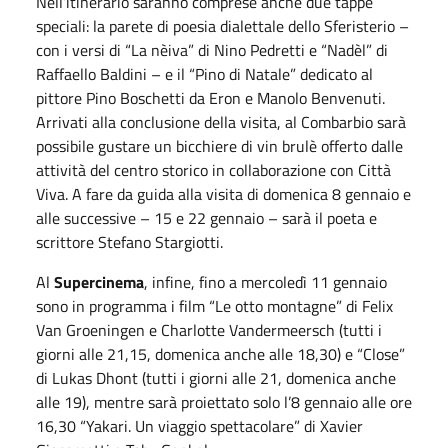
Nell’itinerario saranno comprese anche due tappe
speciali: la parete di poesia dialettale dello Sferisterio –
con i versi di “La nèiva” di Nino Pedretti e “Nadèl” di
Raffaello Baldini – e il “Pino di Natale” dedicato al
pittore Pino Boschetti da Eron e Manolo Benvenuti.
Arrivati alla conclusione della visita, al Combarbio sarà
possibile gustare un bicchiere di vin brulè offerto dalle
attività del centro storico in collaborazione con Città
Viva. A fare da guida alla visita di domenica 8 gennaio e
alle successive – 15 e 22 gennaio – sarà il poeta e
scrittore Stefano Stargiotti.
Al
Supercinema
, infine, fino a mercoledì 11 gennaio
sono in programma i film “Le otto montagne” di Felix
Van Groeningen e Charlotte Vandermeersch (tutti i
giorni alle 21,15, domenica anche alle 18,30) e “Close”
di Lukas Dhont (tutti i giorni alle 21, domenica anche
alle 19), mentre sarà proiettato solo l’8 gennaio alle ore
16,30 “Yakari. Un viaggio spettacolare” di Xavier