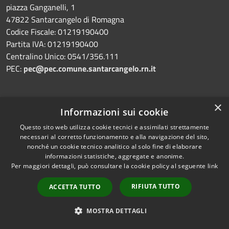
piazza Ganganelli, 1
47822 Santarcangelo di Romagna
Codice Fiscale: 01219190400
Partita IVA: 01219190400
Centralino Unico: 0541/356.111
PEC:
pec@pec.comune.santarcangelo.rn.it
×
Informazioni sui cookie
Prenotazione appuntamento
Questo sito web utilizza cookie tecnici e assimilati strettamente
necessari al corretto funzionamento e alla navigazione del sito,
Segnalazione disservizio
nonché un cookie tecnico analitico al solo fine di elaborare
informazioni statistiche, aggregate e anonime.
Leggi le FAQ
Per maggiori dettagli, può consultare la cookie policy al seguente
link
Richiesta assistenza
RIFIUTA TUTTO
ACCETTA TUTTO
MOSTRA DETTAGLI
Amministrazione trasparente