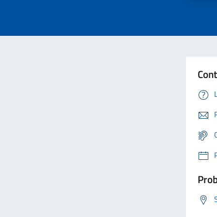
Cont
Prob