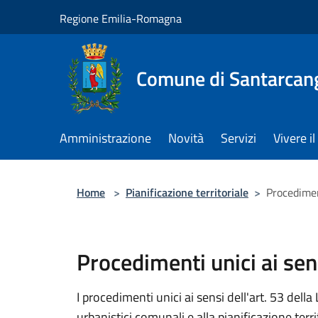
Salta al contenuto principale
Regione Emilia-Romagna
Comune di Santarcan
Amministrazione
Novità
Servizi
Vivere 
Home
>
Pianificazione territoriale
>
Procediment
Procedimenti unici ai sen
I procedimenti unici ai sensi dell'art. 53 del
urbanistici comunali e alla pianificazione terri