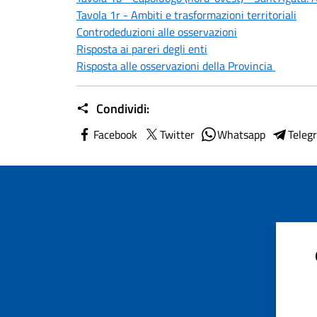
Tavola 1r - Ambiti e trasformazioni territoriali
Controdeduzioni alle osservazioni
Risposta ai pareri degli enti
Risposta alle osservazioni della Provincia
Condividi:
Facebook
Twitter
Whatsapp
Teleg