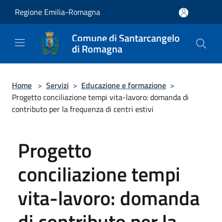
Salta al contenuto principale
Regione Emilia-Romagna
Comune di Santarcangelo
di Romagna
Home
>
Servizi
>
Educazione e formazione
>
Progetto conciliazione tempi vita-lavoro: domanda di
contributo per la frequenza di centri estivi
Progetto
conciliazione tempi
vita-lavoro: domanda
di contributo per la