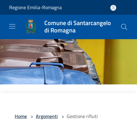
Salta al contenuto principale
Regione Emilia-Romagna
Comune di Santarcangelo
di Romagna
Home
>
Argomenti
>
Gestione rifiuti